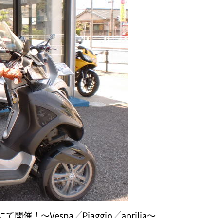
！～Vespa／Piaggio／aprilia～