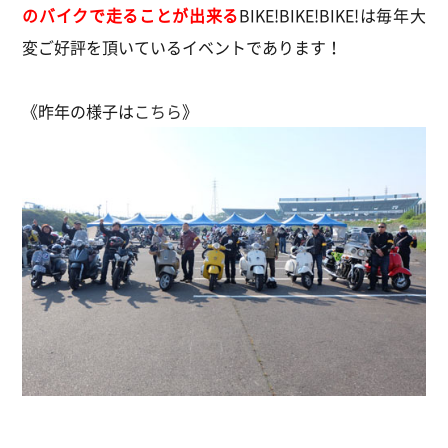
のバイクで走ることが出来る
BIKE!BIKE!BIKE!は毎年大
変ご好評を頂いているイベントであります！
《昨年の様子は
こちら
》